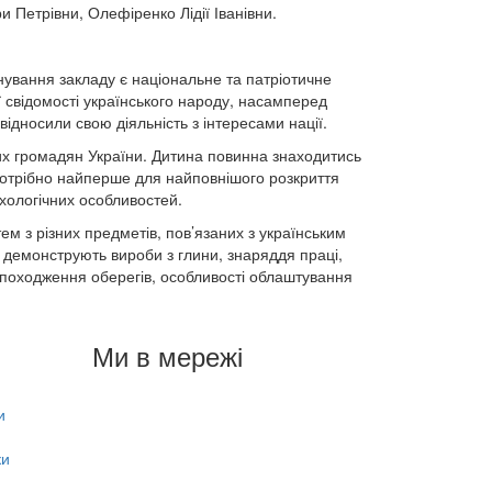
ри Петрівни, Олефіренко Лідії Іванівни.
нування закладу є національне та патріотичне
свідомості українського народу, насамперед
ідносили свою діяльність з інтересами нації.
их громадян України. Дитина повинна знаходитись
 потрібно найперше для найповнішого розкриття
хологічних особливостей.
ем з різних предметів, пов’язаних з українським
о демонструють вироби з глини, знаряддя праці,
 походження оберегів, особливості облаштування
Ми в мережі
и
ки