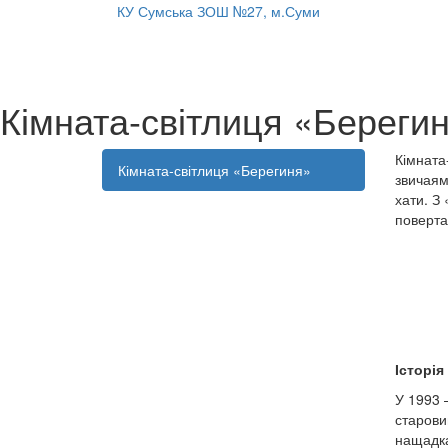
КУ Сумська ЗОШ №27, м.Суми
Кімната-світлиця «Береги
Кімната
Кімната-світлиця «Берегиня»
звичаям
хати. З
поверта
Відч
Друз
Рід
Історія
У 1993 
старови
нащадка