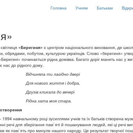
Головна
Учням
Батькам
Відкр
ня»
-світлиця
«Берегиня»
є центром національного виховання, де школ
и, обрядами, побутом, культурою українців. Слово «берегиня» утвор
 «Берегині» починається рідна домівка. Багато доріг манить нас у жи
є нас до рідного дому.
иняла ти лагідно двері
Для нового життя і добра,
ів кликала до вечері
на хата моя стара
.
 створення
– 1994 навчальному році зусиллями учнів та їх батьків створена муз
нні речі для зберігання пам`яті й пошанування людей, які ці речі в
м як пам`ять про минуле нашого народу. Це результат творчої пошу