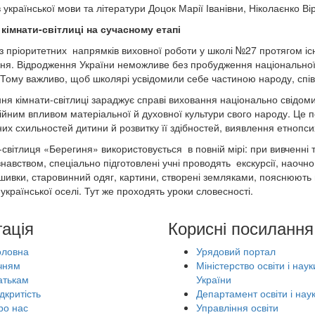
 української мови та літератури Доцок Марії Іванівни, Ніколаєнко Ві
кімнати-світлиці на сучасному етапі
з пріоритетних напрямків виховної роботи у школі №27 протягом іс
ня. Відродження України неможливе без пробудження національної 
 Тому важливо, щоб школярі усвідомили себе частиною народу, співв
ня кімнати-світлиці зараджує справі виховання національно свідом
тійним впливом матеріальної й духовної культури свого народу. Це
их схильностей дитини й розвитку її здібностей, виявлення етнопси
-світлиця «Берегиня» використовується в повній мірі: при вивченні т
навством, спеціально підготовлені учні проводять екскурсії, наочн
шивки, старовинний одяг, картини, створені земляками, пояснюють
української оселі. Тут же проходять уроки словесності.
гація
Корисні посилання
оловна
Урядовий портал
чням
Міністерство освіти і наук
атькам
України
дкритість
Департамент освіти і нау
ро нас
Управління освіти