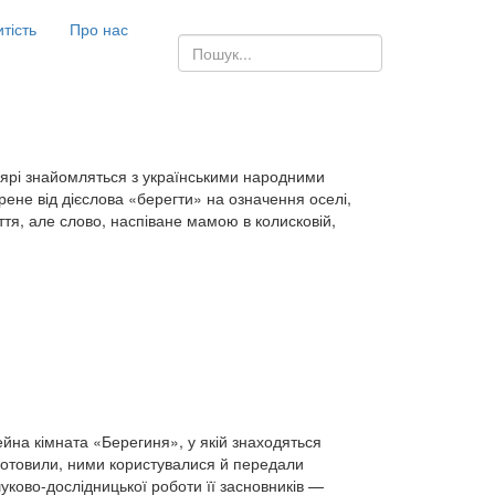
итість
Про нас
ярі знайомляться з українськими народними
ене від дієслова «берегти» на означення оселі,
ття, але слово, наспіване мамою в колисковій,
ейна кімната «Берегиня», у якій знаходяться
иготовили, ними користувалися й передали
ково-дослідницької роботи її засновників —