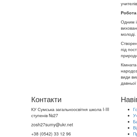
учителів
Робота 
Одним і
вихован
молоді.
Створен
під пос
природн
Кімната
народоз
види ви
давньої 
Контакти
Наві
КУ Сумська загальноосвітня школа I-III
Г
ступенів №27
У
Б
zosh27sumy@ukr.net
Ві
+38 (0542) 33 12 96
П