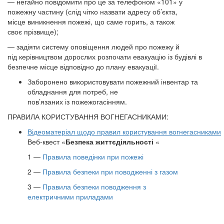
— негайно повідомити про це за телефоном «101» у
пожежну частину (слід чітко назвати адресу об’єкта,
місце виникнення пожежі, що саме горить, а також
своє прізвище);
— задіяти систему оповіщення людей про пожежу й
під керівництвом дорослих розпочати евакуацію із будівлі в
безпечне місце відповідно до плану евакуації.
Заборонено використовувати пожежний інвентар та
обладнання для потреб, не
пов’язаних із пожежогасінням.
ПРАВИЛА КОРИСТУВАННЯ ВОГНЕГАСНИКАМИ:
Відеоматеріал
щодо
правил
користування
вогнег
а
сниками
Веб-квест «
Безпека
життєдіяльності
«
1 —
Правила поведінки при пожежі
2 —
Правила безпеки при поводженні з газом
3 —
Правила безпеки поводження з
електричними приладами