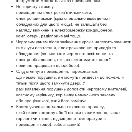
інструменти можна тільки за призначенням.
Не користуватися у
приміщеннях електрокип’ятильниками,
електрочайниками (крім спеціально відведених і
обладнаних для цього місць), не залишати без
нагляду ввімкнені в електромережу кондиціонери,
комп’ютери, радіоприймачі тощо.
Черговим учням після закінчення уроків належить зачинити 
вимкнути освітлення, електроживлення приладів та
обладнання (за винятком чергового освітлення та
електрообладнання, яке, за вимогами технології,
повинно працювати цілодобово).
Слід оглянути приміщення, переконатися,
що немає порушень, які можуть призвести до пожежі, й
тільки після цього замкнути двері. У
разі виявлення порушень доповісти черговому вчителеві,
класному керівнику, керівнику навчального закладу
або працівникові, який його заміщує.
Кожен учасник навчально-виховного процесу,
який виявив пожежу або її ознаки (задимлення, запах
горілого чи тління, підвищення температури в
приміщенні тощо), зобов’язаний: