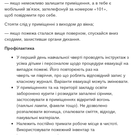
— якщо неможливо залишити приміщення, а в тебе є
мобільний зв’язок, зателефонуй за номером «101»,
щоб повідомити про себе.
Стояти слід у приміщенні з виходом до вікна;
— якщо пожежа сталася вище поверхом, спускайся вниз
сходами, захистивши органи дихання.
Профілактика
У перший день навчальної чверті проводять інструктаж з
усіма дітьми і персоналом щодо процедури евакуації на
випадок пожежі. Його повторюють раз на
чверть чи півріччя, про що роблять відповідний запис у
класному журналі. Варіанти евакуації можуть змінювати.
У приміщеннях та на території закладу освіти
заборонено курити і розкидати запалені сірники,
застосовувати в приміщеннях відкритий вогонь
(паяльні лампи, факели тощо). Не дозволено
розпалювати вогнища, спалювати сміття, відходи,
пакувальні матеріали.
Належить постійно тримати робоче місце в чистоті.
Використовувати пожежний інвентар та