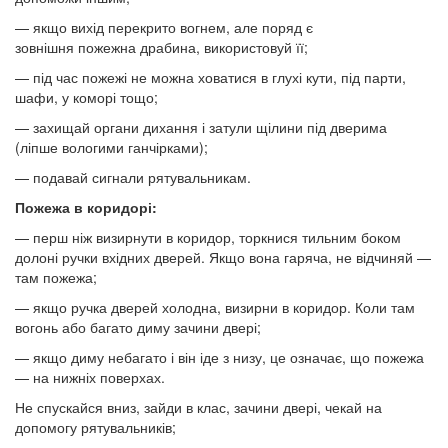
— якщо вихід перекрито вогнем, але поряд є
зовнішня пожежна драбина, використовуй її;
— під час пожежі не можна ховатися в глухі кути, під парти,
шафи, у коморі тощо;
— захищай органи дихання і затули щілини під дверима
(ліпше вологими ганчірками);
— подавай сигнали рятувальникам.
Пожежа
в
коридорі
:
— перш ніж визирнути в коридор, торкнися тильним боком
долоні ручки вхідних дверей. Якщо вона гаряча, не відчиняй —
там пожежа;
— якщо ручка дверей холодна, визирни в коридор. Коли там
вогонь або багато диму зачини двері;
— якщо диму небагато і він іде з низу, це означає, що пожежа
— на нижніх поверхах.
Не спускайся вниз, зайди в клас, зачини двері, чекай на
допомогу рятувальників;