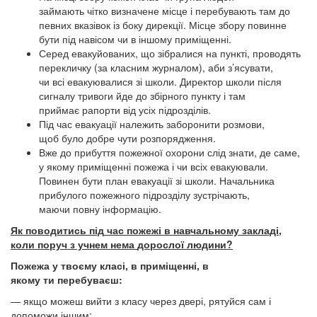
займають чітко визначене місце і перебувають там до
певних вказівок із боку дирекції. Місце збору повинне
бути під навісом чи в іншому приміщенні.
Серед евакуйованих, що зібралися на пункті, проводять
перекличку (за класним журналом), аби з’ясувати,
чи всі евакуювалися зі школи. Директор школи після
сигналу тривоги йде до збірного пункту і там
приймає рапорти від усіх підрозділів.
Під час евакуації належить заборонити розмови,
щоб було добре чути розпорядження.
Вже до прибуття пожежної охорони слід знати, де саме,
у якому приміщенні пожежа і чи всіх евакуювали.
Повинен бути план евакуації зі школи. Начальника
прибулого пожежного підрозділу зустрічають,
маючи повну інформацію.
Як
поводитись
під
час
пожежі
в
навчальному
закладі
,
коли
поруч
з уч
нем нема
дорослої
люди
ни
?
Пожежа
у
твоєму
класі
, в
приміщенні
, в
якому
ти
перебуваєш
:
— якщо можеш вийти з класу через двері, рятуйся сам і
допоможи іншим;