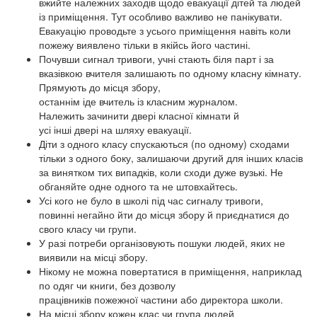
вжийте належних заходів щодо евакуації дітей та людей
із приміщення. Тут особливо важливо не панікувати.
Евакуацію проводьте з усього приміщення навіть коли
пожежу виявлено тільки в якійсь його частині.
Почувши сигнал тривоги, учні стають біля парт і за
вказівкою вчителя залишають по одному класну кімнату.
Прямують до місця збору,
останнім іде вчитель із класним журналом.
Належить зачинити двері класної кімнати й
усі інші двері на шляху евакуації.
Діти з одного класу спускаються (по одному) сходами
тільки з одного боку, залишаючи другий для інших класів
за винятком тих випадків, коли сходи дуже вузькі. Не
обганяйте одне одного та не штовхайтесь.
Усі кого не було в школі під час сигналу тривоги,
повинні негайно йти до місця збору й приєднатися до
свого класу чи групи.
У разі потреби організовують пошуки людей, яких не
виявили на місці збору.
Нікому не можна повертатися в приміщення, наприклад
по одяг чи книги, без дозволу
працівників пожежної частини або директора школи.
На місці збору кожен клас чи група людей