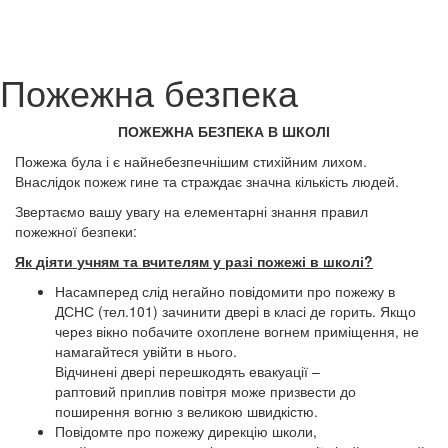
Пожежна безпека
ПОЖЕЖНА БЕЗПЕКА В ШКОЛІ
Пожежа була і є найнебезпечнішим стихійним лихом.
Внаслідок пожеж гине та страждає значна кількість людей.
Звертаємо вашу увагу на елементарні знання правил
пожежної безпеки:
Як
діяти
учням
та
вчителям
у
разі
пожежі
в
школі
?
Насамперед слід негайно повідомити про пожежу в
ДСНС (тел.101) зачинити двері в класі де горить. Якщо
через вікно побачите охоплене вогнем приміщення, не
намагайтеся увійти в нього.
Відчинені двері перешкодять евакуації –
раптовий приплив повітря може призвести до
поширення вогню з великою швидкістю.
Повідомте про пожежу дирекцію школи,