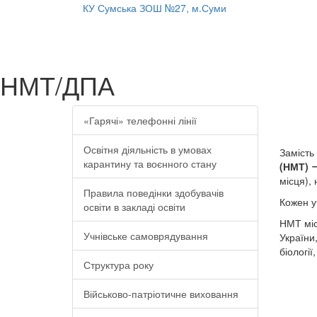
КУ Сумська ЗОШ №27, м.Суми
НМТ/ДПА
«Гарячі» телефонні лінії
Освітня діяльність в умовах
Замість
карантину та воєнного стану
(НМТ)
ー
місця), 
Правила поведінки здобувачів
Кожен 
освіти в закладі освіти
НМТ міс
Учнівське самоврядування
України,
біології
Структура року
Військово-патріотичне виховання