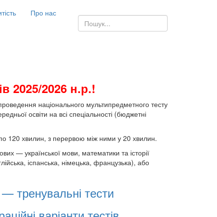
итість
Про нас
в 2025/2026 н.р.!
 проведення національного мультипредметного тесту
редньої освіти на всі спеціальності (бюджетні
 по 120 хвилин, з перервою між ними у 20 хвилин.
вих — української мови, математики та історії
глійська, іспанська, німецька, французька), або
 — тренувальні тести
ційні варіанти тестів