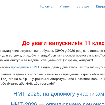
Головна
Учням
Батькам
Відкр
До уваги випускників 11 класі
 традиційних вступних випробувань (ЗНО) у 2026 році заплановано
 для вступу для здобуття вищої освіти на основі повної загальної се
на кон’юнктурні та медичні спеціальності (зокрема, контракт).
учасник
проходитиме НМТ
в один день у два етапи, які триватимуть
титиме завдання з чотирьох навчальних предметів: з трьох обов’язко
 і одного на вибір — української літератури, або іноземної мови (ан
, або фізики, або хімії, або географії.
НМТ-2026: на допомогу учасникам
НМТ-2026 — оприлюднено демонстра