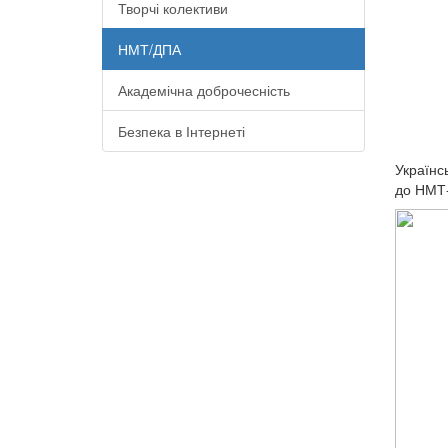
Творчі колективи
НМТ/ДПА
Академічна доброчесність
Безпека в Інтернеті
Українс
до НМТ