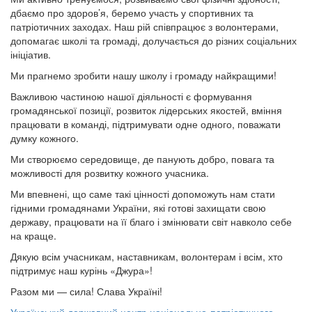
дбаємо про здоров’я, беремо участь у спортивних та
патріотичних заходах. Наш рій співпрацює з волонтерами,
допомагає школі та громаді, долучається до різних соціальних
ініціатив.
Ми прагнемо зробити нашу школу і громаду найкращими!
Важливою частиною нашої діяльності є формування
громадянської позиції, розвиток лідерських якостей, вміння
працювати в команді, підтримувати одне одного, поважати
думку кожного.
Ми створюємо середовище, де панують добро, повага та
можливості для розвитку кожного учасника.
Ми впевнені, що саме такі цінності допоможуть нам стати
гідними громадянами України, які готові захищати свою
державу, працювати на її благо і змінювати світ навколо себе
на краще.
Дякую всім учасникам, наставникам, волонтерам і всім, хто
підтримує наш курінь «Джура»!
Разом ми — сила! Слава Україні!