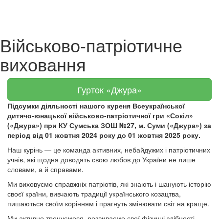
Військово-патріотичне
виховання
Гурток «Джура»
Підсумки діяльності нашого куреня Всеукраїнської
дитячо-юнацької військово-патріотичної гри «Сокіл»
(«Джура») при КУ Сумська ЗОШ №27, м. Суми («Джура») за
період від 01 жовтня 2024 року до 01 жовтня 2025 року.
Наш курінь — це команда активних, небайдужих і патріотичних
учнів, які щодня доводять свою любов до України не лише
словами, а й справами.
Ми виховуємо справжніх патріотів, які знають і шанують історію
своєї країни, вивчають традиції українського козацтва,
пишаються своїм корінням і прагнуть змінювати світ на краще.
Ми активно тренуємося, розвиваємо свої фізичні здібності,