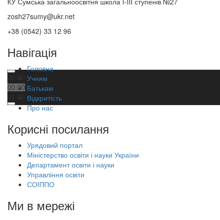
КУ Сумська загальноосвітня школа I-III ступенів №27
zosh27sumy@ukr.net
+38 (0542) 33 12 96
Навігація
Головна
Учням
00:00
Батькам
00:00
Відкритість
01:45
Про нас
Корисні посилання
Урядовий портал
Міністерство освіти і науки України
Департамент освіти і науки
Управління освіти
СОІППО
Ми в мережі