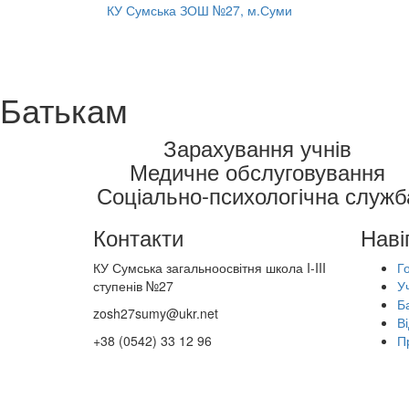
КУ Сумська ЗОШ №27, м.Суми
Батькам
Зарахування учнів
Медичне обслуговування
Соціально-психологічна служб
Контакти
Наві
КУ Сумська загальноосвітня школа I-III
Г
ступенів №27
У
Б
zosh27sumy@ukr.net
Ві
+38 (0542) 33 12 96
П