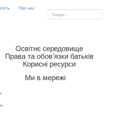
итість
Про нас
Освітнє середовище
Права та обов’язки батьків
Корисні ресурси
Ми в мережі
и
ки