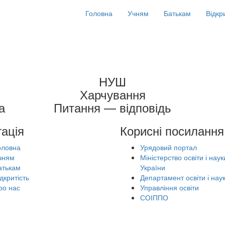
Головна
Учням
Батькам
Відкр
НУШ
Харчування
а
Питання — відповідь
гація
Корисні посилання
оловна
Урядовий портал
чням
Міністерство освіти і наук
атькам
України
дкритість
Департамент освіти і нау
ро нас
Управління освіти
СОІППО