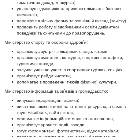
тематичних декад, конкурсів;
ушановує відмінників та призерів олімпіад з базових
дисциплін;
перевіряє шкільну форму та зовнішній вигляд (зачіску);
проводить роботу зі здобувачами освіти девіантної
поведінки та схильними до правопорушень.
Міністерство спорту та охорони здоров’я:
організовує зустрічі з лікарями-спеціалістами;
організовує змагання, конкурси, спортивні естафети,
туристичні походи;
залучає учнів до участі в спортивних гуртках, секціях;
організовує рейди чистоти;
допомагає в проведенні тижнів фізичної культури.
Міністерство інформації та зв’язків з громадськістю:
випускає інформаційні вісники;
висвітлює шкільні події на інтернет ресурсах, а саме в
групі Facebook, сайті школи;
оформлює інформаційні стенди та оголошення;
організовує урочисті події, заходи;
готує фотомонтажі, фотовиставки, відеоматеріали;
проводить анкетування, соціологічні опитування;