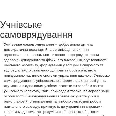
Учнівське
самоврядування
Учнівське самоврядування
– добровільна дитяча
демократична позапартійна організація сприяння
вдосконаленню навчально-виховного процесу, охорони
здоров’я, культурного та фізичного виховання, згуртованості
шкільного колективу, формування у всіх учнів свідомого та
відповідального ставлення до прав та обов’язків, що є
невід’ємною частиною системи управління школою. Учнівське
самоврядування є універсальною формою активності учнів,
яку можна з однаковим успіхом вважати як засобом життя
учнівського колективу, так і прикладом творчої самореалізації
особистості. Самоврядування забезпечує участь учнів у
різноплановій, різноманітній та глибоко змістовній роботі
навчального закладу, притягує їх до управління справами
колективу, допомагає зрозуміти свої права та обов’язки,