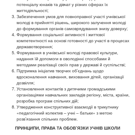
потенціалу юнаків та дівчат у різних сферах їх
життєдіяльності;
Забезпечення умов для повноправної участі учнівської
молоді в прийнятті рішень, широкого залучення молоді
до формування органів самоврядування знизу доверху;
Формування соціальної активності і життєвої
компетентності на основі готовності до участі в процесах
державотворення;
Формування в учнівської молоді правової культури,
надання їй допомоги в оволодінні способами й
методами реалізації своїх прав у державі й суспільстві;
Підтримка ініціатив творчих об’єднань щодо
вдосконалення навчання, виховання дітей, організації
дозвілля;
Установлення контактів з дитячими громадськими
організаціями навчальних закладів регіону, міста, країни,
розробка програм спільних дій;
Утвердження конструктивної взаємодії в трикутнику
«педагогічний колектив – учні – батьки» з метою
розв’язання спільних проблем.
ПРИНЦИПИ, ПРАВА ТА ОБОВ’ЯЗКИ УЧНІВ ШКОЛИ