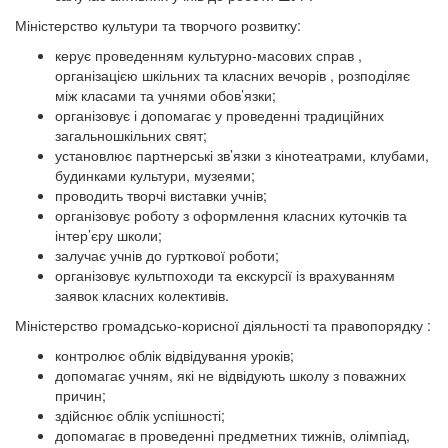
Міністерство культури та творчого розвитку:
керує проведенням культурно-масових справ ,
організацією шкільних та класних вечорів , розподіляє
між класами та учнями обов’язки;
організовує і допомагає у проведенні традиційних
загальношкільних свят;
установлює партнерські зв’язки з кінотеатрами, клубами,
будинками культури, музеями;
проводить творчі виставки учнів;
організовує роботу з оформлення класних куточків та
інтер’єру школи;
залучає учнів до гурткової роботи;
організовує культпоходи та екскурсії із врахуванням
заявок класних колективів.
Міністерство громадсько-корисної діяльності та правопорядку :
контролює облік відвідування уроків;
допомагає учням, які не відвідують школу з поважних
причин;
здійснює облік успішності;
допомагає в проведенні предметних тижнів, олімпіад,