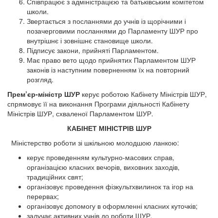
Співпрацює з адміністрацією та батьківським комітетом
школи.
Звертається з посланнями до учнів із щорічними і
позачерговими посланнями до Парламенту ШУР про
внутрішнє і зовнішнє становище школи.
Підписує закони, прийняті Парламентом.
Має право вето щодо прийнятих Парламентом ШУР
законів із наступним поверненням їх на повторний
розгляд.
Прем’єр-міністр ШУР
керує роботою Кабінету Міністрів ШУР,
спрямовує її на виконання Програми діяльності Кабінету
Міністрів ШУР, схваленої Парламентом ШУР.
КАБІНЕТ МІНІСТРІВ ШУР
Міністерство роботи зі шкільною молодшою ланкою:
керує проведенням культурно-масових справ,
організацією класних вечорів, виховних заходів,
традиційних свят;
організовує проведення фізкультхвилинок та ігор на
перервах;
організовує допомогу в оформленні класних куточків;
залучає активних учнів до роботи ШУР.