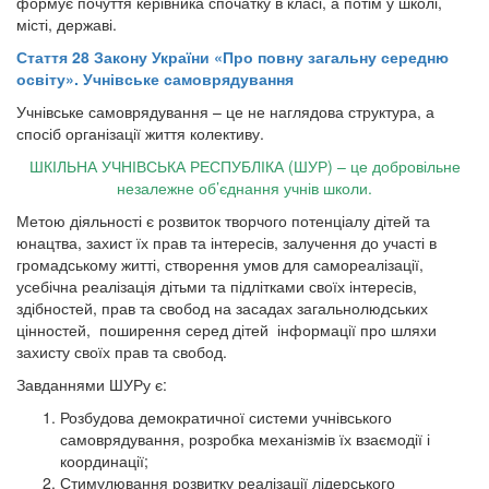
формує почуття керівника спочатку в класі, а потім у школі,
місті, державі.
Стаття 28 Закону України «Про повну загальну середню
освіту». Учнівське самоврядування
Учнівське самоврядування – це не наглядова структура, а
спосіб організації життя колективу.
ШКІЛЬНА УЧНІВСЬКА РЕСПУБЛІКА (ШУР) –
це добровільне
незалежне об’єднання учнів школи.
Метою діяльності є розвиток творчого потенціалу дітей та
юнацтва, захист їх прав та інтересів, залучення до участі в
громадському житті, створення умов для самореалізації,
усебічна реалізація дітьми та підлітками своїх інтересів,
здібностей, прав та свобод на засадах загальнолюдських
цінностей, поширення серед дітей інформації про шляхи
захисту своїх прав та свобод.
Завданнями ШУРу є:
Розбудова демократичної системи учнівського
самоврядування, розробка механізмів їх взаємодії і
координації;
Стимулювання розвитку реалізації лідерського