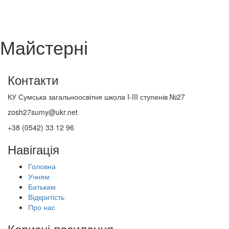
Майстерні
Контакти
КУ Сумська загальноосвітня школа I-III ступенів №27
zosh27sumy@ukr.net
+38 (0542) 33 12 96
Навігація
Головна
Учням
Батькам
Відкритість
Про нас
Корисні посилання