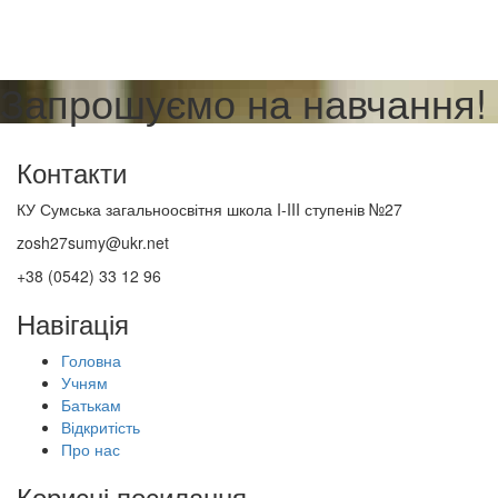
Запрошуємо на навчання!
Контакти
КУ Сумська загальноосвітня школа I-III ступенів №27
zosh27sumy@ukr.net
+38 (0542) 33 12 96
Навігація
Головна
Учням
Батькам
Відкритість
Про нас
Корисні посилання