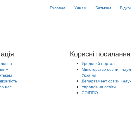
Головна
Учням
Батькам
Відкр
гація
Корисні посилання
оловна
Урядовий портал
чням
Міністерство освіти і наук
атькам
України
дкритість
Департамент освіти і нау
ро нас
Управління освіти
СОІППО