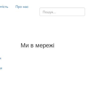
итість
Про нас
Ми в мережі
и
ки