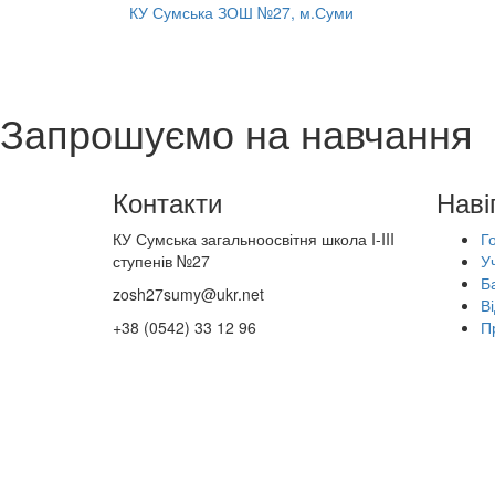
КУ Сумська ЗОШ №27, м.Суми
Запрошуємо на навчання
Контакти
Наві
КУ Сумська загальноосвітня школа I-III
Г
ступенів №27
У
Б
zosh27sumy@ukr.net
Ві
+38 (0542) 33 12 96
П