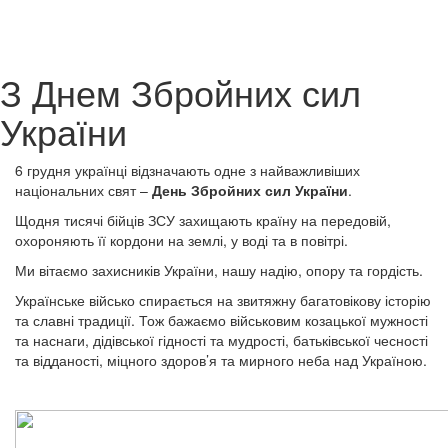
З Днем Збройних сил
України
6 грудня українці відзначають одне з найважливіших
національних свят –
День Збройних сил України
.
Щодня тисячі бійців ЗСУ захищають країну на передовій,
охороняють її кордони на землі, у воді та в повітрі.
Ми вітаємо захисників України, нашу надію, опору та гордість.
Українське військо спирається на звитяжну багатовікову історію
та славні традиції. Тож бажаємо військовим козацької мужності
та наснаги, дідівської гідності та мудрості, батьківської чесності
та відданості, міцного здоров’я та мирного неба над Україною.