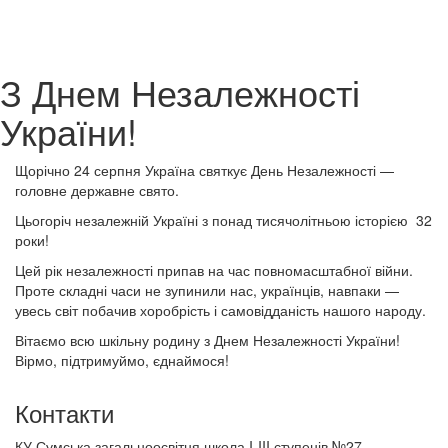
З Днем Незалежності
України!
Щорічно 24 серпня Україна святкує День Незалежності —
головне державне свято.
Цьогоріч незалежній Україні з понад тисячолітньою історією 32
роки!
Цей рік незалежності припав на час повномасштабної війни.
Проте складні часи не зупинили нас, українців, навпаки —
увесь світ побачив хоробрість і самовідданість нашого народу.
Вітаємо всю шкільну родину з Днем Незалежності України!
Вірмо, підтримуймо, єднаймося!
Контакти
КУ Сумська загальноосвітня школа I-III ступенів №27