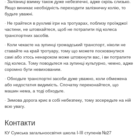
· Залізниці взимку також дуже небезпечні, адже скрізь слизько.
Якщо виникає необхідність переходити залізничну колію, то
будьте уважні.
· Не грайтеся в рухливі ігри на тротуарах, поблизу проїжджої
частини, не штовхайтеся, щоб не потрапити під колеса
транспортних засобів.
· Коли чекаєте на зупинці громадський транспорт, ніколи не
ставайте на край тротуару, тому що можете посковзнутися
самі або хтось ненароком може штовхнути вас, і ви потрапите
під колеса. Тому поводьтеся на зупинці культурно, чемно, адже
соромно бути невихованим.
· Обходьте транспортні засоби дуже уважно, коли обмежена
або недостатня видимість. Спочатку переконайтеся, що
машин нема, а тоді обходьте.
· Зимова дорога криє в собі небезпеку, тому зосередьте на ній
всю увагу.
Контакти
КУ Сумська загальноосвітня школа I-III ступенів №27