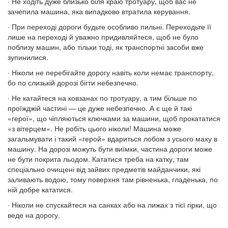
· Не ходіть дуже близько біля краю тротуару, щоб вас не
зачепила машина, яка випадково втратила керування.
· При переході дороги будьте особливо пильні. Переходьте її
лише на переході й уважно придивляйтеся, щоб не було
поблизу машин, або тільки тоді, як транспортні засоби вже
зупинилися.
· Ніколи не перебігайте дорогу навіть коли немає транспорту,
бо по слизькій дорозі бігти небезпечно.
· Не катайтеся на ковзанах по тротуару, а тим більше по
проїжджій частині — це дуже небезпечно. А є ще й такі
«герої», що чіпляються ключками за машини, щоб прокататися
«з вітерцем». Не робіть цього ніколи! Машина може
загальмувати і такий «герой» вдариться лобом з усього маху в
машину. На дорозі можуть бути виїмки, частина дороги може
не бути покрита льодом. Кататися треба на катку, там
спеціально очищені від зайвих предметів майданчики, які
заливають водою, тому поверхня там рівненька, гладенька, по
ній добре кататися.
· Ніколи не спускайтеся на санках або на лижах з тієї гірки, що
веде на дорогу.