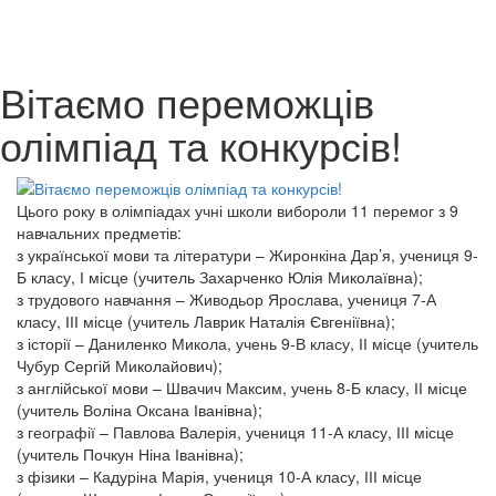
Вітаємо переможців
олімпіад та конкурсів!
Цього року в олімпіадах учні школи вибороли 11 перемог з 9
навчальних предметів:
з української мови та літератури – Жиронкіна Дар’я, учениця 9-
Б класу, І місце (учитель Захарченко Юлія Миколаївна);
з трудового навчання – Живодьор Ярослава, учениця 7-А
класу, ІІІ місце (учитель Лаврик Наталія Євгеніївна);
з історії – Даниленко Микола, учень 9-В класу, ІІ місце (учитель
Чубур Сергій Миколайович);
з англійської мови – Швачич Максим, учень 8-Б класу, ІІ місце
(учитель Воліна Оксана Іванівна);
з географії – Павлова Валерія, учениця 11-А класу, ІІІ місце
(учитель Почкун Ніна Іванівна);
з фізики – Кадуріна Марія, учениця 10-А класу, ІІІ місце