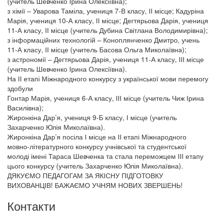
(учитель Шевченко Ірина Олексіївна);
з хімії – Уварова Таміла, учениця 7-В класу, ІІ місце; Кадуріна
Марія, учениця 10-А класу, ІІ місце; Дегтярьова Дарія, учениця
11-А класу, ІІ місце (учитель Дубина Світлана Володимирівна);
з інформаційних технологій – Коноплянченко Дмитро, учень
11-А класу, ІІ місце (учитель Басова Ольга Миколаївна);
з астрономії – Дегтярьова Дарія, учениця 11-А класу, ІІІ місце
(учитель Шевченко Ірина Олексіївна).
На ІІ етапі Міжнародного конкурсу з української мови перемогу
здобули
Гонтар Марія, учениця 6-А класу, ІІІ місце (учитель Чиж Ірина
Василівна);
Жиронкіна Дар’я, учениця 9-Б класу, І місце (учитель
Захарченко Юлія Миколаївна).
Жиронкіна Дар’я посіла І місце на ІІ етапі Міжнародного
мовно-літературного конкурсу учнівської та студентської
молоді імені Тараса Шевченка та стала переможцем ІІІ етапу
цього конкурсу (учитель Захарченко Юлія Миколаївна).
ДЯКУЄМО ПЕДАГОГАМ ЗА ЯКІСНУ ПІДГОТОВКУ
ВИХОВАНЦІВ! БАЖАЄМО УЧНЯМ НОВИХ ЗВЕРШЕНЬ!
Контакти