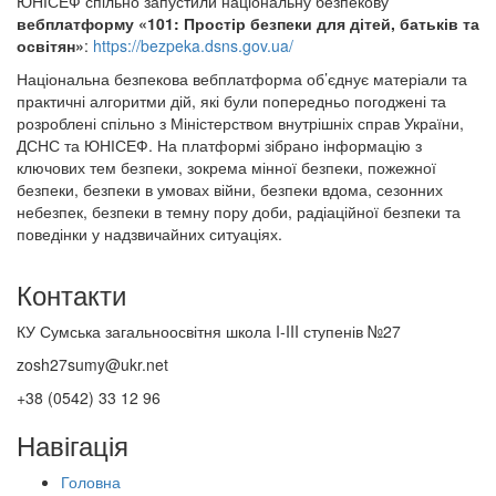
ЮНІСЕФ спільно запустили національну безпекову
вебплатформу «101: Простір безпеки для дітей, батьків та
освітян»
:
https://bezpeka.dsns.gov.ua/
Національна безпекова вебплатформа об’єднує матеріали та
практичні алгоритми дій, які були попередньо погоджені та
розроблені спільно з Міністерством внутрішніх справ України,
ДСНС та ЮНІСЕФ. На платформі зібрано інформацію з
ключових тем безпеки, зокрема мінної безпеки, пожежної
безпеки, безпеки в умовах війни, безпеки вдома, сезонних
небезпек, безпеки в темну пору доби, радіаційної безпеки та
поведінки у надзвичайних ситуаціях.
Контакти
КУ Сумська загальноосвітня школа I-III ступенів №27
zosh27sumy@ukr.net
+38 (0542) 33 12 96
Навігація
Головна