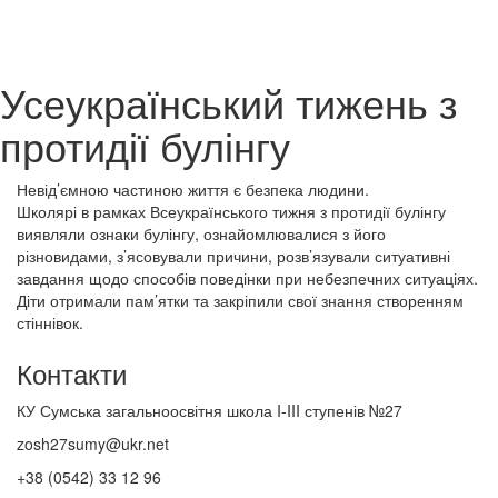
Усеукраїнський тижень з
протидії булінгу
Невід’ємною частиною життя є безпека людини.
Школярі в рамках Всеукраїнського тижня з протидії булінгу
виявляли ознаки булінгу, ознайомлювалися з його
різновидами, з’ясовували причини, розв’язували ситуативні
завдання щодо способів поведінки при небезпечних ситуаціях.
Діти отримали пам’ятки та закріпили свої знання створенням
стіннівок.
Контакти
КУ Сумська загальноосвітня школа I-III ступенів №27
zosh27sumy@ukr.net
+38 (0542) 33 12 96