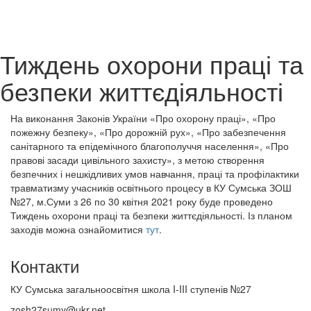
Тиждень охорони праці та
безпеки життєдіяльності
На виконання Законів України «Про охорону праці», «Про
пожежну безпеку», «Про дорожній рух», «Про забезпечення
санітарного та епідемічного благополуччя населення», «Про
правові засади цивільного захисту», з метою створення
безпечних і нешкідливих умов навчання, праці та профілактики
травматизму учасників освітнього процесу в КУ Сумська ЗОШ
№27, м.Суми з 26 по 30 квітня 2021 року буде проведено
Тиждень охорони праці та безпеки життєдіяльності. Із планом
заходів можна ознайомитися
тут
.
Контакти
КУ Сумська загальноосвітня школа I-III ступенів №27
zosh27sumy@ukr.net