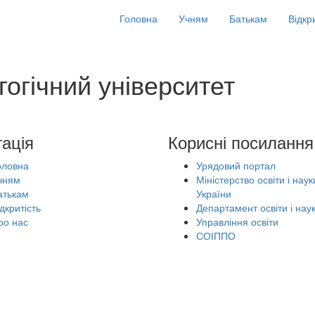
Головна
Учням
Батькам
Відкр
огічний університет
гація
Корисні посилання
оловна
Урядовий портал
чням
Міністерство освіти і наук
атькам
України
дкритість
Департамент освіти і нау
ро нас
Управління освіти
СОІППО