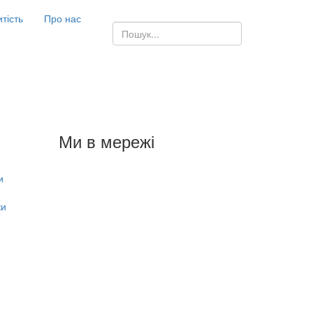
итість
Про нас
Ми в мережі
и
ки