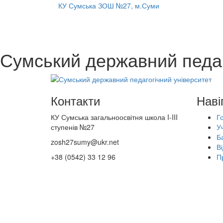
КУ Сумська ЗОШ №27, м.Суми
Сумський державний педаг
Контакти
Наві
КУ Сумська загальноосвітня школа I-III
Г
ступенів №27
У
Б
zosh27sumy@ukr.net
Ві
+38 (0542) 33 12 96
П