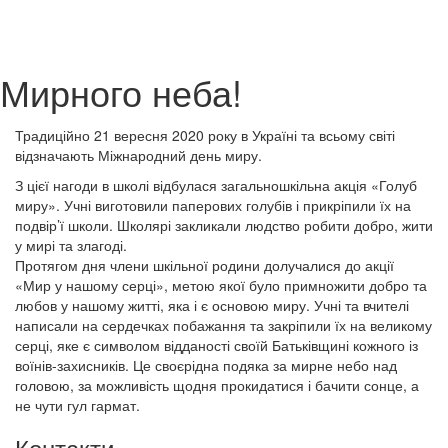
Мирного неба!
Традиційно 21 вересня 2020 року в Україні та всьому світі
відзначають Міжнародний день миру.
З цієї нагоди в школі відбулася загальношкільна акція «Голуб
миру». Учні виготовили паперових голубів і прикріпили їх на
подвір’ї школи. Школярі закликали людство робити добро, жити
у мирі та злагоді.
Протягом дня члени шкільної родини долучалися до акції
«Мир у нашому серці», метою якої було примножити добро та
любов у нашому житті, яка і є основою миру. Учні та вчителі
написали на сердечках побажання та закріпили їх на великому
серці, яке є символом відданості своїй Батьківщині кожного із
воїнів-захисників. Це своєрідна подяка за мирне небо над
головою, за можливість щодня прокидатися і бачити сонце, а
не чути гул гармат.
Контакти