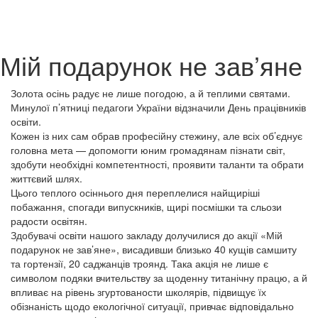
Мій подарунок не зав’яне
Золота осінь радує не лише погодою, а й теплими святами.
Минулої п’ятниці педагоги України відзначили День працівників
освіти.
Кожен із них сам обрав професійну стежину, але всіх об’єднує
головна мета — допомогти юним громадянам пізнати світ,
здобути необхідні компетентності, проявити таланти та обрати
життєвий шлях.
Цього теплого осіннього дня переплелися найщиріші
побажання, спогади випускників, щирі посмішки та сльози
радости освітян.
Здобувачі освіти нашого закладу долучилися до акції «Мій
подарунок не зав’яне», висадивши близько 40 кущів самшиту
та гортензії, 20 саджанців троянд. Така акція не лише є
символом подяки вчительству за щоденну титанічну працю, а й
впливає на рівень згуртованости школярів, підвищує їх
обізнаність щодо екологічної ситуації, привчає відповідально