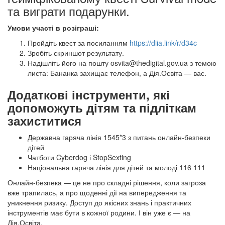
та виграти подарунки.
Умови участі в розіграші:
Пройдіть квест за посиланням
https://diia.link/r/d34c
Зробіть скриншот результату.
Надішліть його на пошту osvita@thedigital.gov.ua з темою
листа: Бананка захищає телефон, а Дія.Освіта — вас.
Додаткові інструменти, які
допоможуть дітям та підліткам
захиститися
Державна гаряча лінія 1545*3 з питань онлайн-безпеки
дітей
Чатботи Cyberdog і StopSexting
Національна гаряча лінія для дітей та молоді 116 111
Онлайн-безпека — це не про складні рішення, коли загроза
вже трапилась, а про щоденні дії на випередження та
уникнення ризику. Доступ до якісних знань і практичних
інструментів має бути в кожної родини. І він уже є — на
Дія.Освіта.