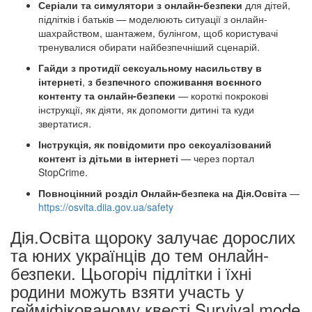
Серіали та симулятори з онлайн-безпеки
для дітей,
підлітків і батьків — моделюють ситуації з онлайн-
шахрайством, шантажем, булінгом, щоб користувачі
тренувалися обирати найбезпечніший сценарій.
Гайди з протидії сексуальному насильству в
інтернеті
,
з безпечного споживання воєнного
контенту та онлайн-безпеки
— короткі покрокові
інструкції, як діяти, як допомогти дитині та куди
звертатися.
Інструкція, як повідомити про сексуалізований
контент із дітьми в інтернеті
— через портал
StopCrime.
Повноцінний розділ Онлайн-безпека на Дія.Освіта
—
https://osvita.diia.gov.ua/safety
Дія.Освіта щороку залучає дорослих
та юних українців до тем онлайн-
безпеки. Цьогоріч підлітки і їхні
родини можуть взяти участь у
гейміфікованому квесті Survival mode