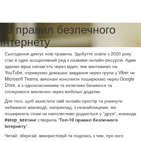
10 правил безпечного
Інтернету
Сьогодення диктує нові правила. Здобуття освіти з 2020 року
стає в один асоціативний ряд з назвами онлайн-ресурсів. Адже
здаємо вірші напам’ять через відео, яке вантажимо на
YouTube, отримуємо домашнє завдання через групи у Viber чи
Microsoft Teams, виконані конспекти поширюємо через Google
Drive, а з однокласниками та колегами бачимося та
спілкуємося виключно через мобільні додатки.
Для того, щоб захистити свій онлайн-простір та уникнути
небажаної взаємодії, наприклад, з незнайомцями, які
поширюють спам чи наполегливо додаються у “друзі”, команда
#stop_sexтинг
створила “
Топ-10 правил безпечного
Інтернету
”.
Читай, зберігай, використовуй та поділись з тим, про кого